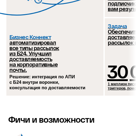
подписчик
вам резуль
Задача
Обеспечит
Бизнес Коннект
доставляе
автоматизировал
рассылок 
все типы рассылок
из Б24. Улучшил
доставляемость
30
на корпоративные
почты.
Решение: интеграция по АПИ
с Б24 внутри воронки,
1 миллион писе
консультация по доставляемости
триггеров, пом
Снижайте
Не оставайтесь
Контур
Фичи и возможности
свои издержки
оптимизировал
с проблемами
и централизовал создание
один на один
рассылок
Экономьте время ценных сотрудников,