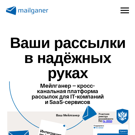
Ваши рассылки
в надёжных
руках
Мейлганер — кросс-
канальная платформа
рассылок для IT-компаний
и SaaS-сервисов
Участник
Ваш Мейлганер
реестра
российского
ПО
№ 20310