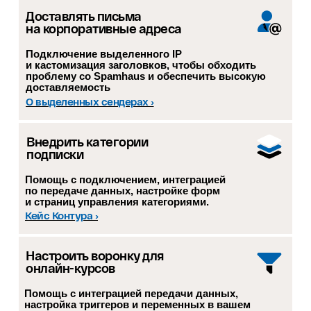
Доставлять письма
на корпоративные адреса
Подключение выделенного IP
и кастомизация заголовков, чтобы обходить
проблему со Spamhaus и обеспечить высокую
доставляемость
О выделенных сендерах ›
Внедрить категории
подписки
Переезд с другой платформы:
перенос списков подписчиков,
шаблонов, цепочек и форм, помощь
Помощь с подключением, интеграцией
по передаче данных, настройке форм
с настройкой сегментации —
и страниц управления категориями.
Кейс Контура ›
Настроить воронку для
онлайн-курсов
Помощь с интеграцией передачи данных,
настройка триггеров и переменных в вашем