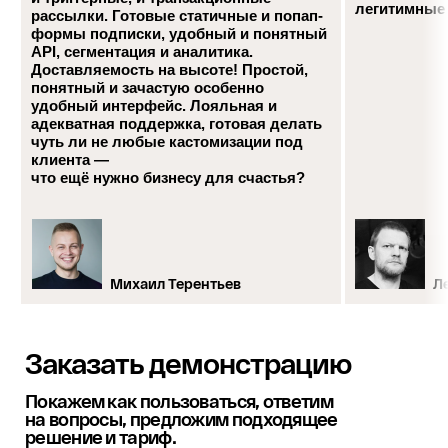
легитимные
рассылки. Готовые статичные и попап-
формы подписки, удобный и понятный
API, сегментация и аналитика.
Доставляемость на высоте! Простой,
понятный и зачастую особенно
удобный интерфейс. Лояльная и
адекватная поддержка, готовая делать
чуть ли не любые кастомизации под
клиента —
что ещё нужно бизнесу для счастья?
Отправляя форму, вы даёте
согласие
на
обработку
персональных данных
Михаил Терентьев
Л
Заказать демонстрацию
Покажем как пользоваться, ответим
на вопросы, предложим подходящее
решение и тариф.