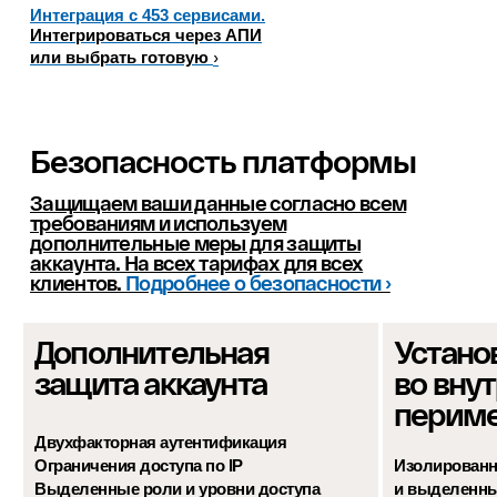
Интеграция с 453 сервисами.
Интегрироваться через АПИ
›
или выбрать готовую
Безопасность платформы
Защищаем ваши данные согласно всем
требованиям и используем
дополнительные меры для защиты
аккаунта. На всех тарифах для всех
клиентов.
Подробнее о безопасности ›
Дополнительная
Устано
защита аккаунта
во вну
перим
Двухфакторная аутентификация
Ограничения доступа по IP
Изолированн
Выделенные роли и уровни доступа
и выделенны