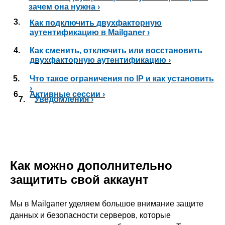
зачем она нужна ›
3.
Как подключить двухфакторную
аутентификацию в Mailganer ›
4.
Как сменить, отключить или восстановить
двухфакторную аутентификацию ›
5.
Что такое ограничения по IP и как установить
›
6.
Активные сессии ›
7.
Уведомления ›
Как можно дополнительно
защитить свой аккаунт
Мы в Mailganer уделяем большое внимание защите
данных и безопасности серверов, которые