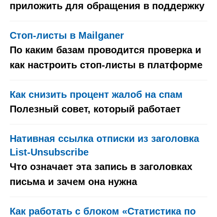
приложить для обращения в поддержку
Стоп-листы в Mailganer
По каким базам проводится проверка и
как настроить стоп-листы в платформе
Как снизить процент жалоб на спам
Полезный совет, который работает
Нативная ссылка отписки из заголовка
List-Unsubscribe
Переезд с другой платф
перенос списков подпис
шаблонов, цепочек и форм, 
Что означает эта запись в заголовках
с настройкой сегментаци
письма и зачем она нужна
Как работать с блоком «Статистика по