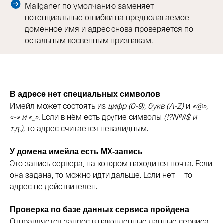
Mailganer по умолчанию заменяет
потенциальные ошибки на предполагаемое
доменное имя и адрес снова проверяется по
остальным косвенным признакам.
В адресе нет специальных символов
Имейл может состоять из
цифр (0-9), букв (A-Z)
и
«@»,
«-» и «_».
Если в нём есть другие символы
(!?№#$ и
т.д.),
то адрес считается невалидным.
У домена имейла есть MX-запись
Это запись сервера, на котором находится почта. Если
она задана, то можно идти дальше. Если нет — то
адрес не действителен.
Проверка по базе данных сервиса пройдена
Отправляется запрос в накопленные данные сервиса