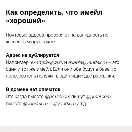
Как определить, что имейл
«хороший»
Почтовые адреса проверяют на валидность по
косвенным признакам:
Адрес не дублируется
Например,
example@ya.ru
и
exaple@yandex.ru
— это
один и тот же имейл. Если они оба будут в базе, то
пользователь получит в один ящик две рассылки.
В домене нет опечаток
Это когда вместо
@gmail.com
пишут
@gmal.com
,
вместо
@yandex.ru — @yandx.ru
и т.д.