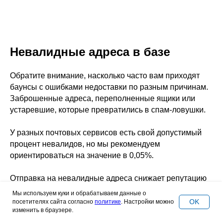
Невалидные адреса в базе
Обратите внимание, насколько часто вам приходят
баунсы с ошибками недоставки по разным причинам.
Заброшенные адреса, переполненные ящики или
устаревшие, которые превратились в спам-ловушки.
У разных почтовых сервисов есть свой допустимый
процент невалидов, но мы рекомендуем
ориентироваться на значение в 0,05%.
Отправка на невалидные адреса снижает репутацию
домена отправителя, что приводит к попаданию в
Мы используем куки и обрабатываем данные о
спам. Поэтому важно поддерживать качество базы
OK
посетителях сайта согласно
политике
. Настройки можно
изменить в браузере.
контактов.