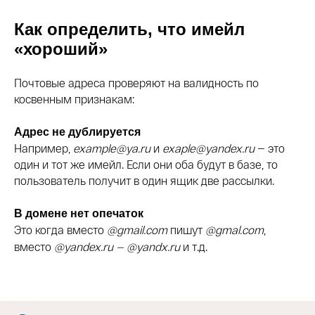
Как определить, что имейл
«хороший»
Почтовые адреса проверяют на валидность по
косвенным признакам:
Адрес не дублируется
Например,
example@ya.ru
и
exaple@yandex.ru
— это
один и тот же имейл. Если они оба будут в базе, то
пользователь получит в один ящик две рассылки.
В домене нет опечаток
Это когда вместо
@gmail.com
пишут
@gmal.com
,
вместо
@yandex.ru — @yandx.ru
и т.д.