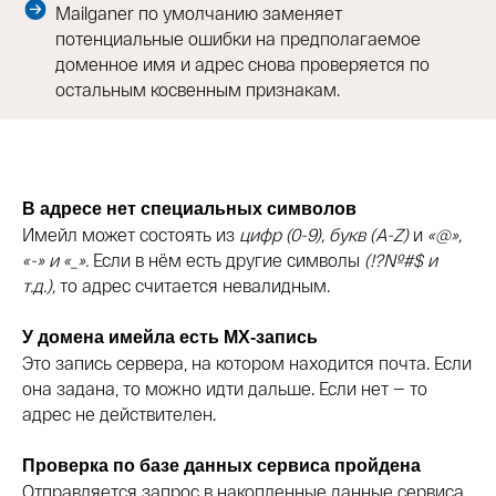
Mailganer по умолчанию заменяет
потенциальные ошибки на предполагаемое
доменное имя и адрес снова проверяется по
остальным косвенным признакам.
В адресе нет специальных символов
Имейл может состоять из
цифр (0-9), букв (A-Z)
и
«@»,
«-» и «_».
Если в нём есть другие символы
(!?№#$ и
т.д.),
то адрес считается невалидным.
У домена имейла есть MX-запись
Это запись сервера, на котором находится почта. Если
она задана, то можно идти дальше. Если нет — то
адрес не действителен.
Проверка по базе данных сервиса пройдена
Отправляется запрос в накопленные данные сервиса