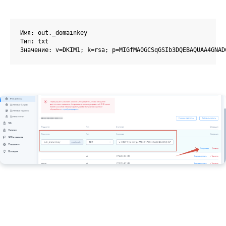
Имя: out._domainkey

Тип: txt

Значение: v=DKIM1; k=rsa; p=MIGfMA0GCSqGSIb3DQEBAQUAA4GNAD