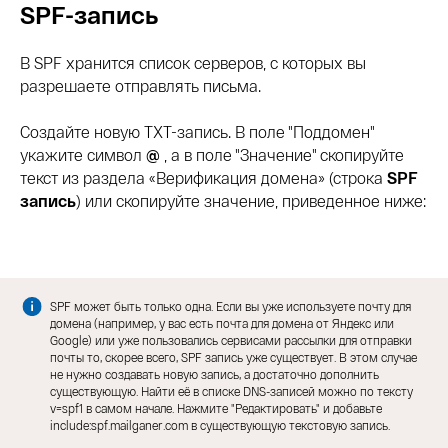
SPF-запись
В SPF хранится список серверов, с которых вы
разрешаете отправлять письма.
Создайте новую TXT-запись. В поле "Поддомен"
укажите символ
@
, а в поле "Значение" скопируйте
текст из раздела «Верификация домена» (строка
SPF
запись
) или скопируйте значение, приведенное ниже:
SPF может быть только одна. Если вы уже используете почту для
домена (например, у вас есть почта для домена от Яндекс или
Google) или уже пользовались сервисами рассылки для отправки
почты то, скорее всего, SPF запись уже существует. В этом случае
не нужно создавать новую запись, а достаточно дополнить
существующую. Найти её в списке DNS-записей можно по тексту
v=spf1 в самом начале. Нажмите "Редактировать" и добавьте
include:spf.mailganer.com в существующую текстовую запись.