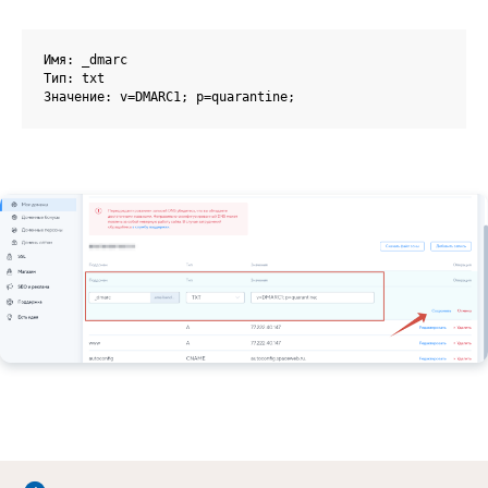
Имя: _dmarc

Тип: txt

Значение: v=DMARC1; p=quarantine;