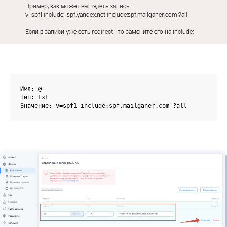
Пример, как может выглядеть запись:
v=spf1 include:_spf.yandex.net include:spf.mailganer.com ?all
Если в записи уже есть redirect= то замените его на include:
Имя: @

Тип: txt

Значение: v=spf1 include:spf.mailganer.com ?all