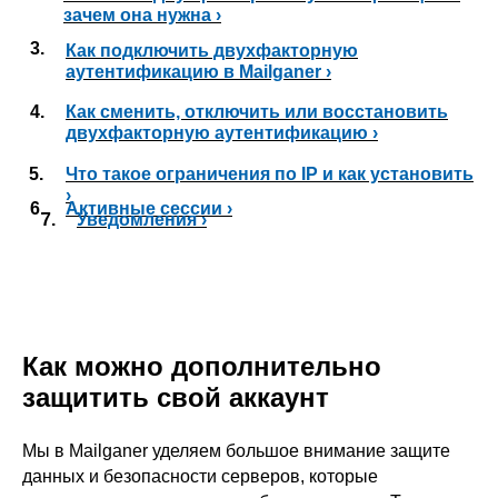
зачем она нужна ›
3.
Как подключить двухфакторную
аутентификацию в Mailganer ›
4.
Как сменить, отключить или восстановить
двухфакторную аутентификацию ›
5.
Что такое ограничения по IP и как установить
›
6.
Активные сессии ›
7.
Уведомления ›
Как можно дополнительно
защитить свой аккаунт
Мы в Mailganer уделяем большое внимание защите
данных и безопасности серверов, которые