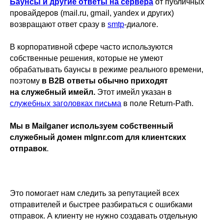
Баунсы и другие ответы на сервера
от публичных
провайдеров (mail.ru, gmail, yandex и других)
возвращают ответ сразу в
smtp
-диалоге.
В корпоративной сфере часто используются
собственные решения, которые не умеют
обрабатывать баунсы в режиме реального времени,
поэтому
в B2B ответы
обычно
приходят
на служебный имейл.
Этот имейл указан в
служебных заголовках письма
в поле Return-Path.
Мы в Mailganer используем собственный
служебный домен mlgnr.com для клиентских
отправок
.
Это помогает нам следить за репутацией всех
отправителей и быстрее разбираться с ошибками
отправок. А клиенту не нужно создавать отдельную