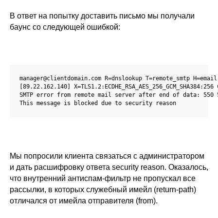
В ответ на попытку доставить письмо мы получали
баунс со следующей ошибкой:
manager@clientdomain.com R=dnslookup T=remote_smtp H=email.
[89.22.162.140] X=TLS1.2:ECDHE_RSA_AES_256_GCM_SHA384:256 C
SMTP error from remote mail server after end of data: 550 5
This message is blocked due to security reason
Мы попросили клиента связаться с администратором
и дать расшифровку ответа seсurity reason. Оказалось,
что внутренний антиспам-фильтр не пропускал все
рассылки, в которых служебный имейл (return-path)
отличался от имейла отправителя (from).