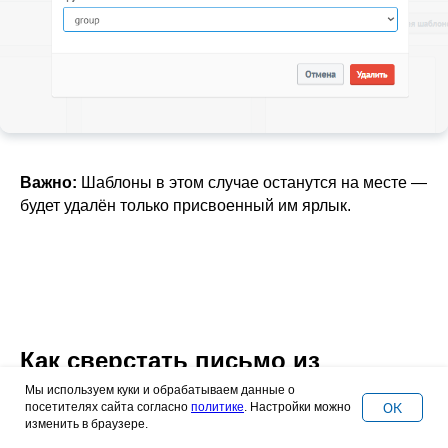
Важно:
Шаблоны в этом случае останутся на месте —
будет удалён только присвоенный им ярлык.
Как сверстать письмо из
шаблона в Mailganer
Мы используем куки и обрабатываем данные о
OK
посетителях сайта согласно
политике
. Настройки можно
изменить в браузере.
Есть два основных способа: из раздела шаблонов и