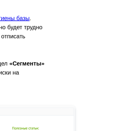
гиены базы
.
но будет трудно
 отписать
здел
«Сегменты»
иски на