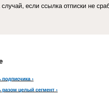
 случай, если ссылка отписки не сра
е
ь подписчика ›
ь разом целый сегмент ›