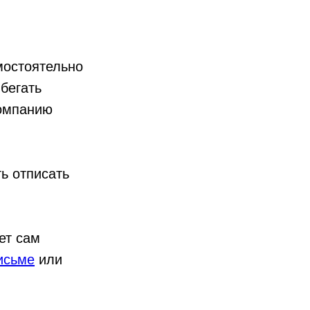
мостоятельно
ибегать
компанию
ь отписать
ет сам
исьме
или