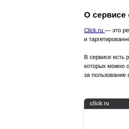
О сервисе c
Click.ru
— это ре
и таргетированн
В сервисе есть 
которых можно 
за пользование c