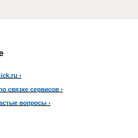
е
ick.ru ›
по связке сервисов ›
астые вопросы ›