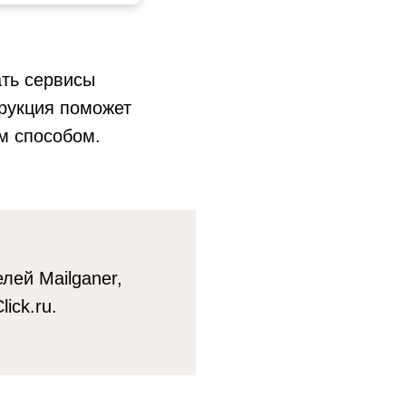
ать сервисы
трукция поможет
м способом.
лей Mailganer,
ick.ru.