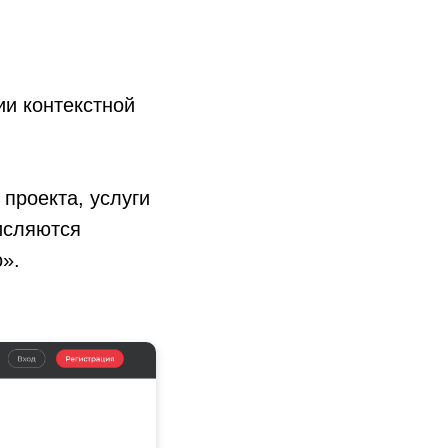
ии контекстной
проекта, услуги
исляются
о».