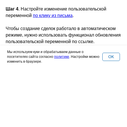
Шаг 4
. Настройте изменение пользовательской
переменной
по клику из письма
.
Чтобы создание сделок работало в автоматическом
режиме, нужно использовать функционал обновления
пользовательской переменной по ссылке.
Мы используем куки и обрабатываем данные о
В рассылке, из которой вы хотите создать новые
OK
посетителях сайта согласно
политике
. Настройки можно
сделки, используйте ссылку:
изменить в браузере.
http://postback.mailganer.com/v1/?email_hash=
{{email_hash}}&start_deal=
{{public_id}}&goto_url=domain.com
Где: