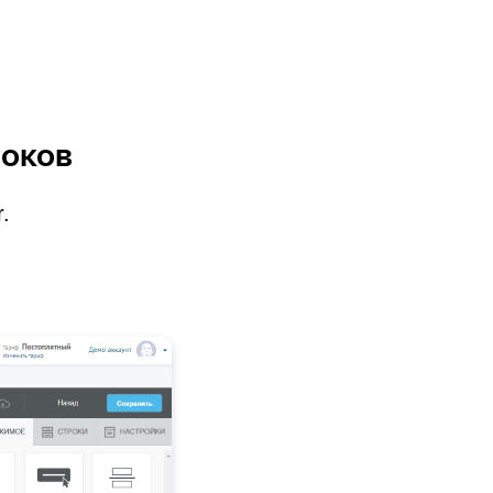
локов
.