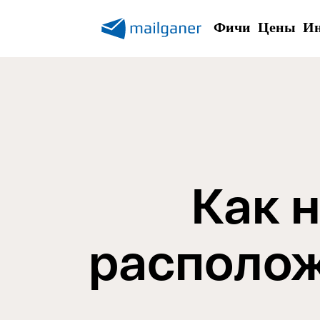
Фичи
Цены
Ин
Как 
располож