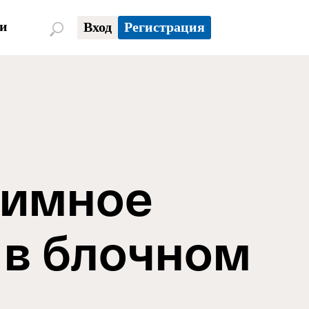
и
Вход
Регистрация
аимное
 в блочном