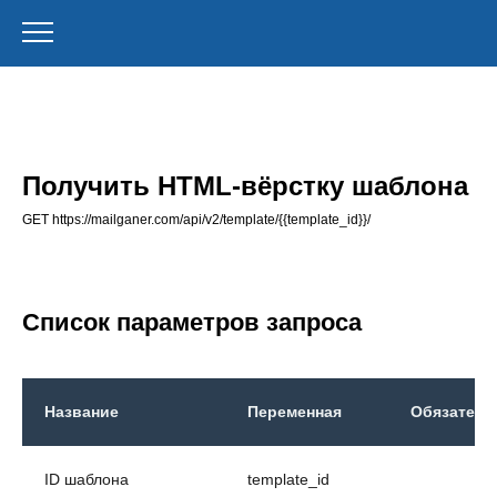
Получить HTML-вёрстку шаблона
GET https://mailganer.com/api/v2/template/{{template_id}}/
Список параметров запроса
Название
Переменная
Обязател
ID шаблона
template_id