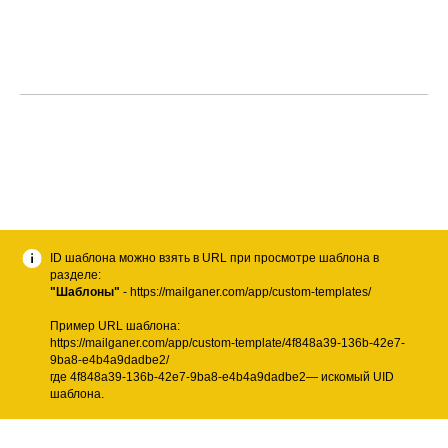
ID шаблона можно взять в URL при просмотре шаблона в
разделе:
"Шаблоны"
- https://mailganer.com/app/custom-templates/
Пример URL шаблона:
https://mailganer.com/app/custom-template/4f848a39-136b-42e7-
9ba8-e4b4a9dadbe2/
где 4f848a39-136b-42e7-9ba8-e4b4a9dadbe2— искомый UID
шаблона.