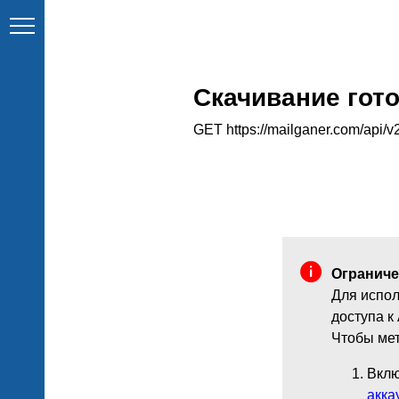
Скачивание гот
GET https://mailganer.com/api/v2
Ограниче
Для испол
доступа к
Чтобы мет
Вклю
акка