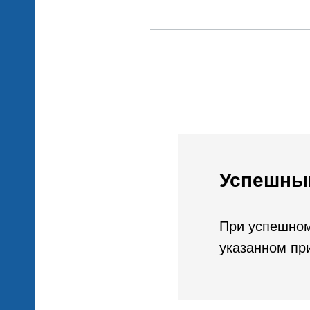
ена
кой
ных
Успешны
При успешном
указанном пр