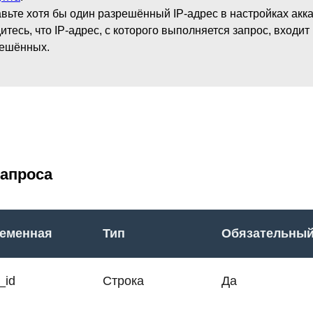
вьте хотя бы один разрешённый IP-адрес в настройках акка
итесь, что IP-адрес, с которого выполняется запрос, входит
ешённых.
запроса
еменная
Тип
Обязательны
_id
Строка
Да